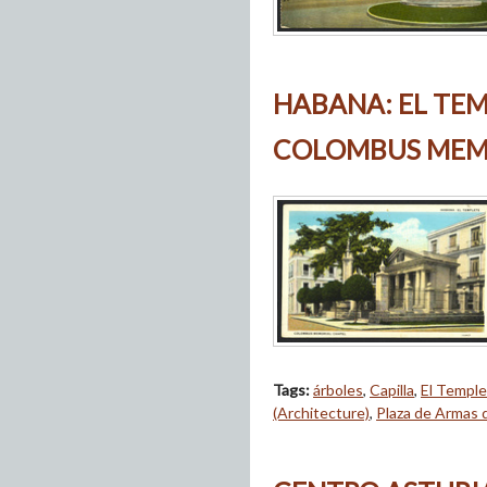
HABANA: EL TE
COLOMBUS MEM
Tags:
árboles
,
Capilla
,
El Templ
(Architecture)
,
Plaza de Armas 