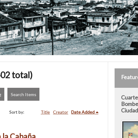
02 total)
Featur
g
Search Items
Cuarte
Bomber
Ciudad 
Sort by:
Title
Creator
Date Added
 la Cabaña.