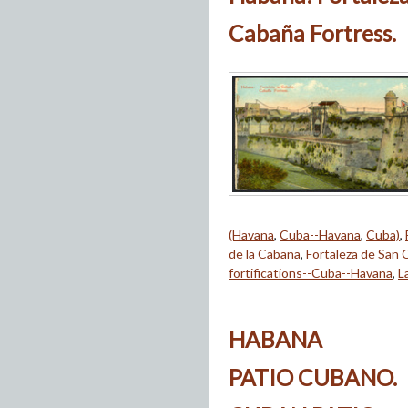
Cabaña Fortress.
(Havana
,
Cuba--Havana
,
Cuba)
,
de la Cabana
,
Fortaleza de San C
fortifications--Cuba--Havana
,
L
HABANA
PATIO CUBANO.