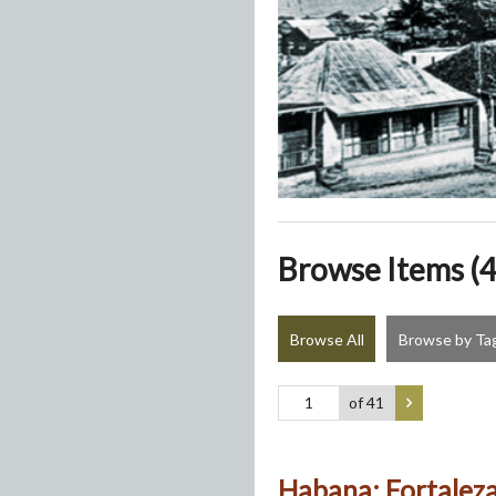
Browse Items (4
Browse All
Browse by Ta
of 41
Habana: Fortaleza