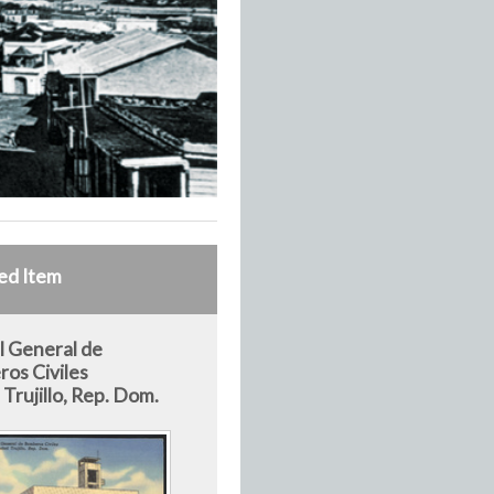
ed Item
l General de
os Civiles
Trujillo, Rep. Dom.