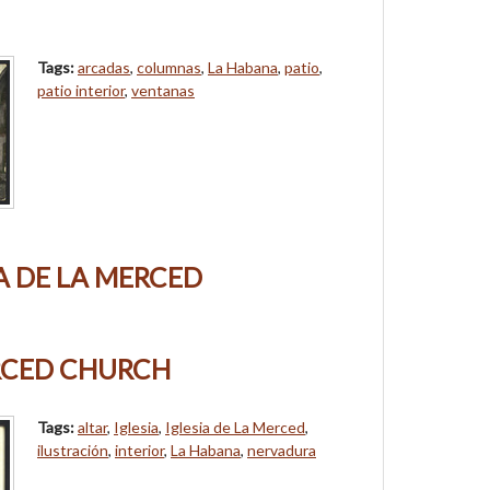
Tags:
arcadas
,
columnas
,
La Habana
,
patio
,
patio interior
,
ventanas
A DE LA MERCED
RCED CHURCH
Tags:
altar
,
Iglesia
,
Iglesia de La Merced
,
ilustración
,
interior
,
La Habana
,
nervadura