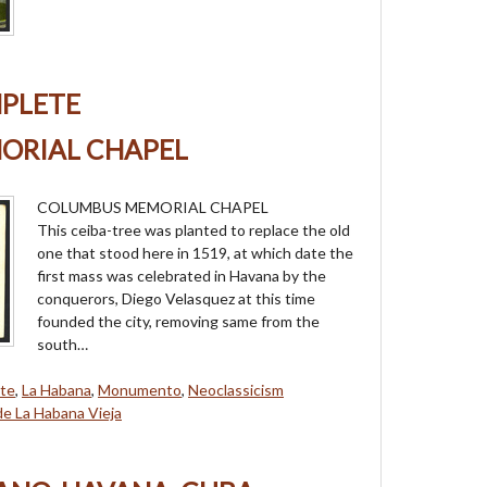
MPLETE
ORIAL CHAPEL
COLUMBUS MEMORIAL CHAPEL
This ceiba-tree was planted to replace the old
one that stood here in 1519, at which date the
first mass was celebrated in Havana by the
conquerors, Diego Velasquez at this time
founded the city, removing same from the
south…
ete
,
La Habana
,
Monumento
,
Neoclassicism
de La Habana Vieja