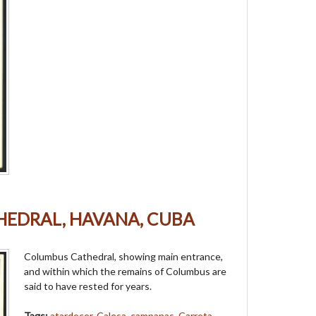
EDRAL, HAVANA, CUBA
Columbus Cathedral, showing main entrance,
and within which the remains of Columbus are
said to have rested for years.
Tags:
atardecer
,
Calesa
,
campanas
,
Carreta
,