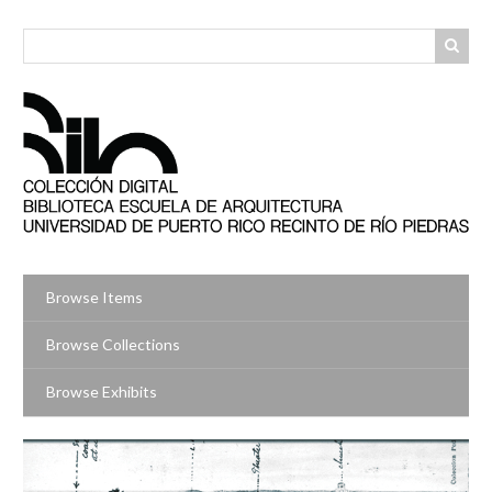
Skip
to
main
content
Browse Items
Browse Collections
Browse Exhibits