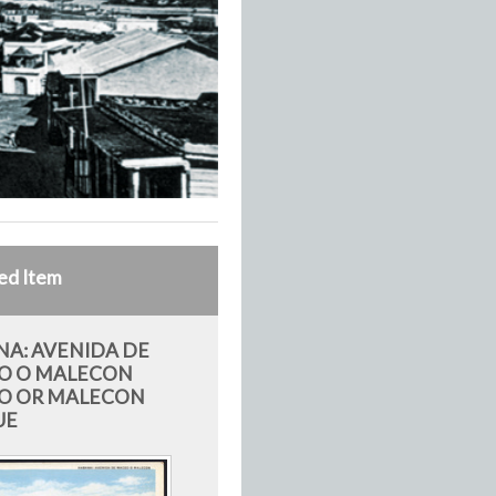
ed Item
A: AVENIDA DE
O O MALECON
O OR MALECON
UE