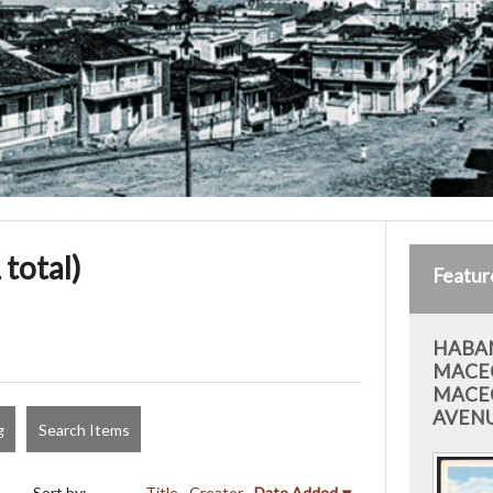
 total)
Featur
HABAN
MACE
MACE
AVEN
g
Search Items
Sort by:
Title
Creator
Date Added