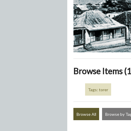
Browse Items (1
Tags: torer
Browse All
Browse by Ta