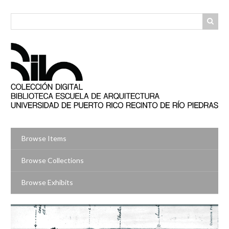
Skip
to
main
content
Browse Items
Browse Collections
Browse Exhibits