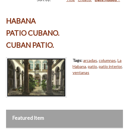
HABANA
PATIO CUBANO.
CUBAN PATIO.
Tags:
arcadas
,
columnas
,
La
Habana
,
patio
,
patio interior
,
ventanas
Featured Item