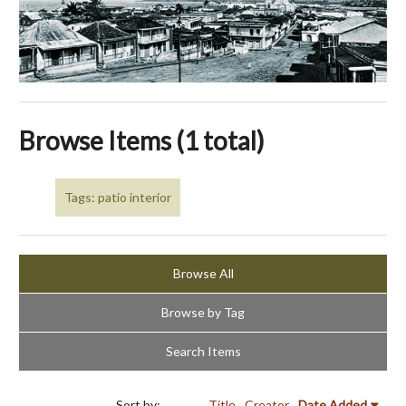
Browse Items (1 total)
Tags: patio interior
Browse All
Browse by Tag
Search Items
Sort by:
Title
Creator
Date Added