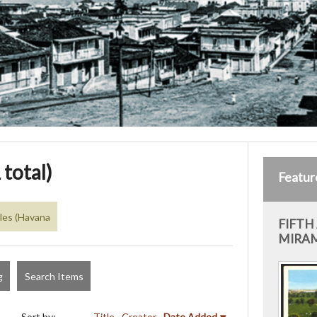
 total)
Featur
rles (Havana
FIFTH
MIRAM
g
Search Items
Sort by:
Title
Creator
Date Added