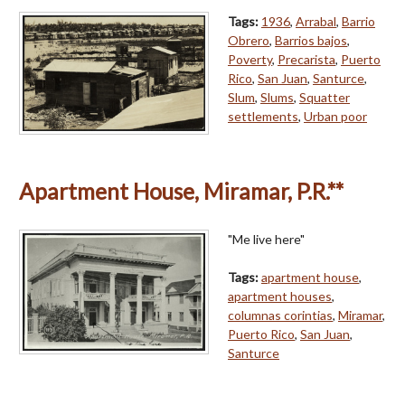
Tags:
1936
,
Arrabal
,
Barrio
Obrero
,
Barrios bajos
,
Poverty
,
Precarista
,
Puerto
Rico
,
San Juan
,
Santurce
,
Slum
,
Slums
,
Squatter
settlements
,
Urban poor
Apartment House, Miramar, P.R.**
"Me live here"
Tags:
apartment house
,
apartment houses
,
columnas corintias
,
Miramar
,
Puerto Rico
,
San Juan
,
Santurce