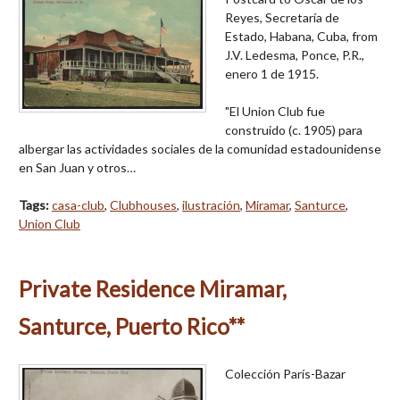
Reyes, Secretaría de
Estado, Habana, Cuba, from
J.V. Ledesma, Ponce, P.R.,
enero 1 de 1915.
"El Union Club fue
construido (c. 1905) para
albergar las actividades sociales de la comunidad estadounidense
en San Juan y otros…
Tags:
casa-club
,
Clubhouses
,
ilustración
,
Miramar
,
Santurce
,
Union Club
Private Residence Miramar,
Santurce, Puerto Rico**
Colección París-Bazar