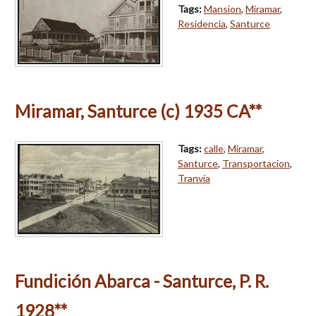
Tags:
Mansion
,
Miramar
,
Residencia
,
Santurce
Miramar, Santurce (c) 1935 CA**
Tags:
calle
,
Miramar
,
Santurce
,
Transportacion
,
Tranvía
Fundición Abarca - Santurce, P. R.
1928**