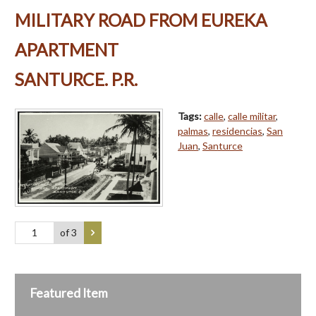
MILITARY ROAD FROM EUREKA
APARTMENT
SANTURCE. P.R.
Tags:
calle
,
calle militar
,
palmas
,
residencias
,
San
Juan
,
Santurce
of 3
Featured Item