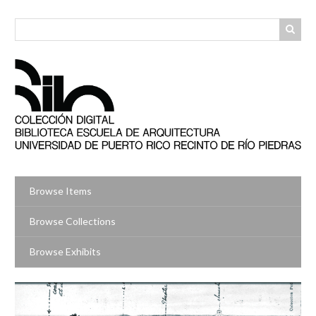
Skip
to
main
content
Browse Items
Browse Collections
Browse Exhibits