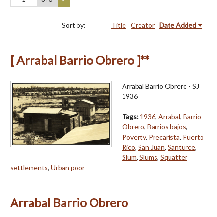
Sort by:
Title
Creator
Date Added
[ Arrabal Barrio Obrero ]**
Arrabal Barrio Obrero - SJ
1936
Tags:
1936
,
Arrabal
,
Barrio
Obrero
,
Barrios bajos
,
Poverty
,
Precarista
,
Puerto
Rico
,
San Juan
,
Santurce
,
Slum
,
Slums
,
Squatter
settlements
,
Urban poor
Arrabal Barrio Obrero