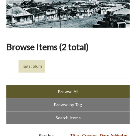
Browse Items (2 total)
Tags: Slum
Browse All
Browse by Tag
Search Items
Sort by:
Title
Creator
Date Added