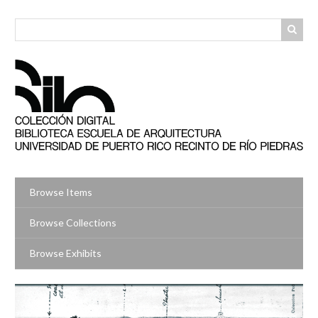
Skip
to
main
content
Browse Items
Browse Collections
Browse Exhibits