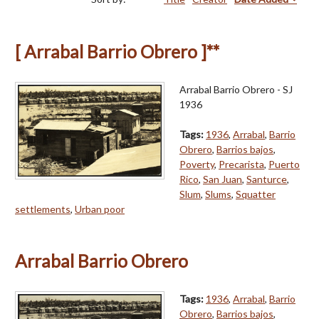
[ Arrabal Barrio Obrero ]**
Arrabal Barrio Obrero - SJ
1936
Tags:
1936
,
Arrabal
,
Barrio
Obrero
,
Barrios bajos
,
Poverty
,
Precarista
,
Puerto
Rico
,
San Juan
,
Santurce
,
Slum
,
Slums
,
Squatter
settlements
,
Urban poor
Arrabal Barrio Obrero
Tags:
1936
,
Arrabal
,
Barrio
Obrero
,
Barrios bajos
,