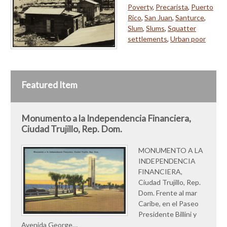
Poverty
,
Precarista
,
Puerto
Rico
,
San Juan
,
Santurce
,
Slum
,
Slums
,
Squatter
settlements
,
Urban poor
Featured Item
Monumento a la Independencia Financiera,
Ciudad Trujillo, Rep. Dom.
MONUMENTO A LA
INDEPENDENCIA
FINANCIERA,
Ciudad Trujillo, Rep.
Dom. Frente al mar
Caribe, en el Paseo
Presidente Billini y
Avenida George…