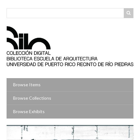
Skip
to
main
content
Browse Items
Browse Collections
Browse Exhibits