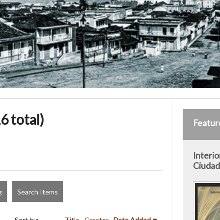
6 total)
Featur
Interio
Ciudad 
g
Search Items
Sort by:
Title
Creator
Date Added