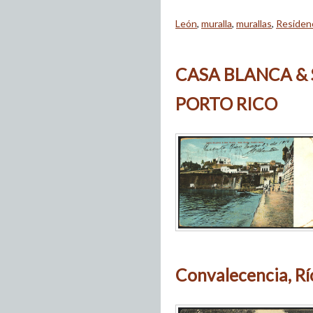
León
,
muralla
,
murallas
,
Residen
CASA BLANCA & 
PORTO RICO
Convalecencia, Río