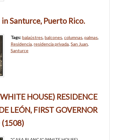
in Santurce, Puerto Rico.
Tags:
balaústres
,
balcones
,
columnas
,
palmas
,
Residencia
,
residencia privada
,
San Juan
,
Santurce
(WHITE HOUSE) RESIDENCE
DE LEÓN, FIRST GOVERNOR
(1508)
"CASA BLANCA" (WHITE HOUSE),