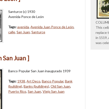
Santurce (c) 1930
Avenida Ponce de León
COLUMB
Tags:
avenida
,
Avenida Juan Ponce de León
,
This cei
calle
,
San Juan
,
Santurce
replace 
in 1519,
was cele
 San Juan ]
Banco Popular San Juan inaugurado 1939
Tags:
1938
,
Art Deco
,
Banco Popular
,
Bank
(building)
,
Banks (buildings)
,
Old San Juan
,
Puerto Rico
,
San Juan
,
Viejo San Juan