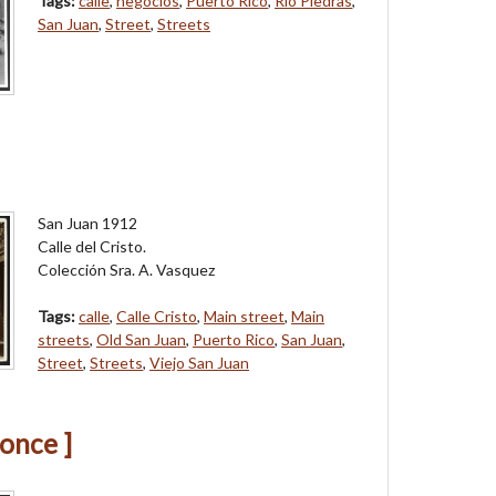
Tags:
calle
,
negocios
,
Puerto Rico
,
Río Piedras
,
San Juan
,
Street
,
Streets
San Juan 1912
Calle del Cristo.
Colección Sra. A. Vasquez
Tags:
calle
,
Calle Cristo
,
Main street
,
Main
streets
,
Old San Juan
,
Puerto Rico
,
San Juan
,
Street
,
Streets
,
Viejo San Juan
Ponce ]