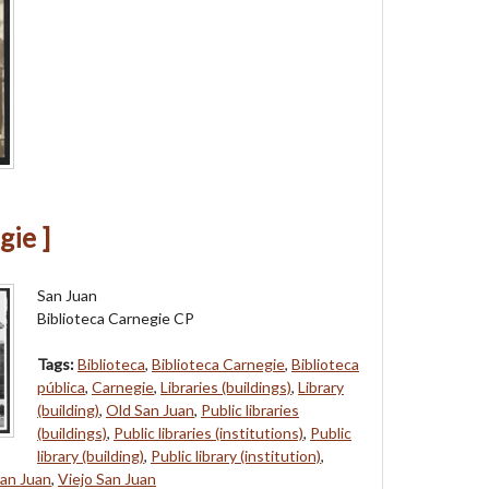
gie ]
San Juan
Biblioteca Carnegie CP
Tags:
Biblioteca
,
Biblioteca Carnegie
,
Biblioteca
pública
,
Carnegie
,
Libraries (buildings)
,
Library
(building)
,
Old San Juan
,
Public libraries
(buildings)
,
Public libraries (institutions)
,
Public
library (building)
,
Public library (institution)
,
an Juan
,
Viejo San Juan