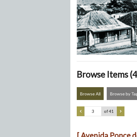
Browse Items (4
Browse All
Browse by Ta
of 41
[ Avenida Ponce d