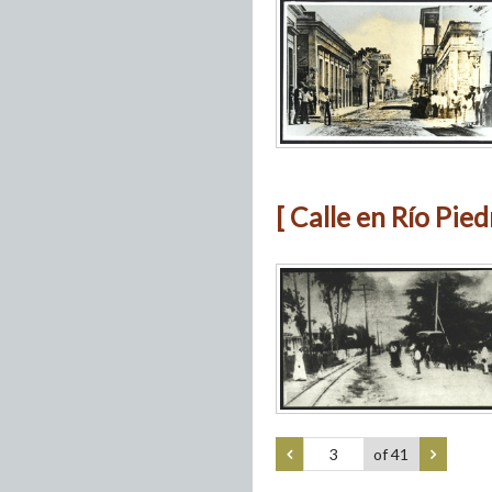
[ Calle en Río Piedr
of 41