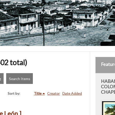
02 total)
Featur
g
Search Items
HABAN
COLO
CHAP
Sort by:
Title
Creator
Date Added
e León ]