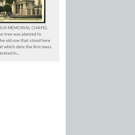
US MEMORIAL CHAPEL
ba-tree was planted to
the old one that stood here
 at which date the first mass
brated in…