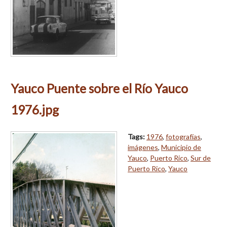
Yauco Puente sobre el Río Yauco
1976.jpg
Tags:
1976
,
fotografías
,
imágenes
,
Municipio de
Yauco
,
Puerto Rico
,
Sur de
Puerto Rico
,
Yauco