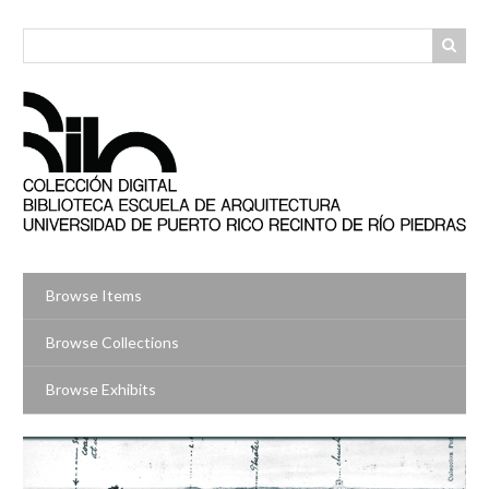
Skip
to
main
content
Browse Items
Browse Collections
Browse Exhibits