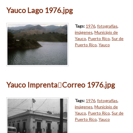
Yauco Lago 1976.jpg
Tags:
1976
,
fotografías
,
imágenes
,
Municipio de
Yauco
,
Puerto Rico
,
Sur de
Puerto Rico
,
Yauco
Yauco ImprentaCorreo 1976.jpg
Tags:
1976
,
fotografías
,
imágenes
,
Municipio de
Yauco
,
Puerto Rico
,
Sur de
Puerto Rico
,
Yauco