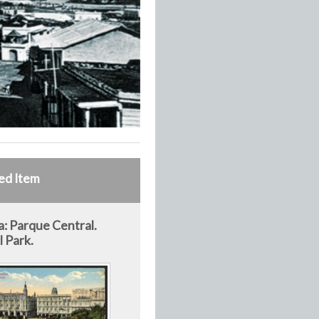
ed Item
: Parque Central.
l Park.