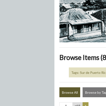
Browse Items (8
Tags: Sur de Puerto Ri
Browse All
Browse by Ta
of 9