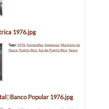
trica 1976.jpg
Tags:
1976
,
fotografías
,
imágenes
,
Municipio de
Yauco
,
Puerto Rico
,
Sur de Puerto Rico
,
Yauco
talBanco Popular 1976.jpg