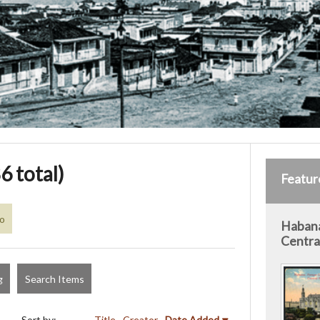
6 total)
Featur
co
Habana
Centra
g
Search Items
Sort by:
Title
Creator
Date Added