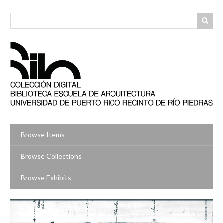
Skip
to
main
content
Browse Items
Browse Collections
Browse Exhibits