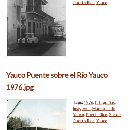
Puerto Rico
,
Yauco
Yauco Puente sobre el Río Yauco
1976.jpg
Tags:
1976
,
fotografías
,
imágenes
,
Municipio de
Yauco
,
Puerto Rico
,
Sur de
Puerto Rico
,
Yauco