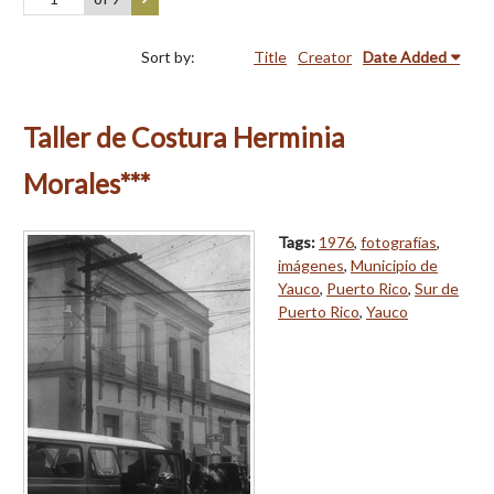
Sort by:
Title
Creator
Date Added
Taller de Costura Herminia
Morales***
Tags:
1976
,
fotografías
,
imágenes
,
Municipio de
Yauco
,
Puerto Rico
,
Sur de
Puerto Rico
,
Yauco