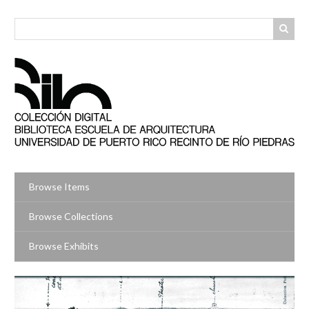
Skip
to
main
content
Browse Items
Browse Collections
Browse Exhibits