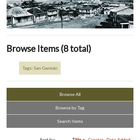
Browse Items (8 total)
Tags: San Germán
Browse All
Browse by Tag
Search Items
Sort by:
Title
Creator
Date Added