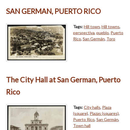
SAN GERMAN, PUERTO RICO
Tags:
Hill town
,
Hill towns
,
perspectiva
,
pueblo
,
Puerto
Rico
,
San Germán
,
Toro
The City Hall at San German, Puerto
Rico
Tags:
City halls
,
Plaza
(square)
,
Plazas (squares)
,
Puerto Rico
,
San Germán
,
Town hall