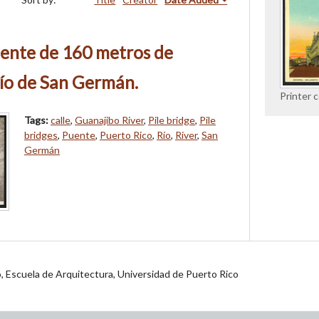
nte de 160 metros de
río de San Germán.
Printer
Tags:
calle
,
Guanajibo River
,
Pile bridge
,
Pile
bridges
,
Puente
,
Puerto Rico
,
Río
,
River
,
San
Germán
jo, Escuela de Arquitectura, Universidad de Puerto Rico