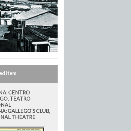
ed Item
NA: CENTRO
GO, TEATRO
ONAL
A: GALLEGO'S CLUB,
ONAL THEATRE