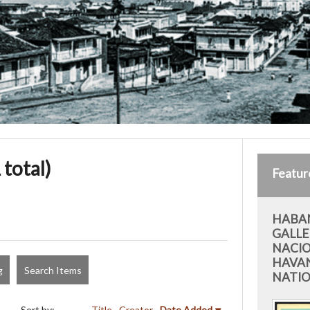
 total)
Featur
HABA
GALLE
NACI
HAVAN
g
Search Items
NATI
Sort by:
Title
Creator
Date Added