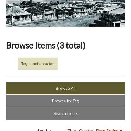
Browse Items (3 total)
Tags: embarcación
Browse All
Browse by Tag
Search Items
Sort by:
Title
Creator
Date Added