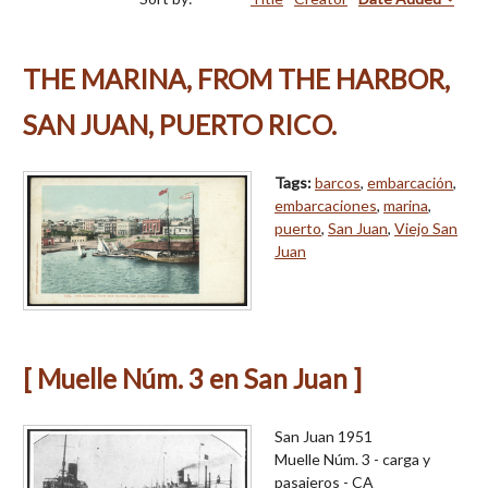
THE MARINA, FROM THE HARBOR,
SAN JUAN, PUERTO RICO.
Tags:
barcos
,
embarcación
,
embarcaciones
,
marina
,
puerto
,
San Juan
,
Viejo San
Juan
[ Muelle Núm. 3 en San Juan ]
San Juan 1951
Muelle Núm. 3 - carga y
pasajeros - CA