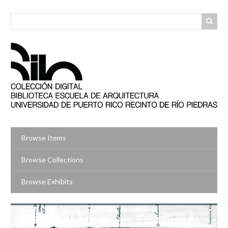
Skip
to
main
content
Browse Items
Browse Collections
Browse Exhibits