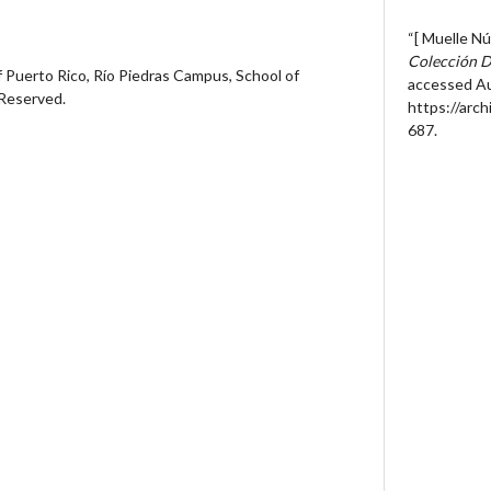
“[ Muelle Nú
Colección D
 Puerto Rico, Río Piedras Campus, School of
accessed Au
 Reserved.
https://arc
687
.