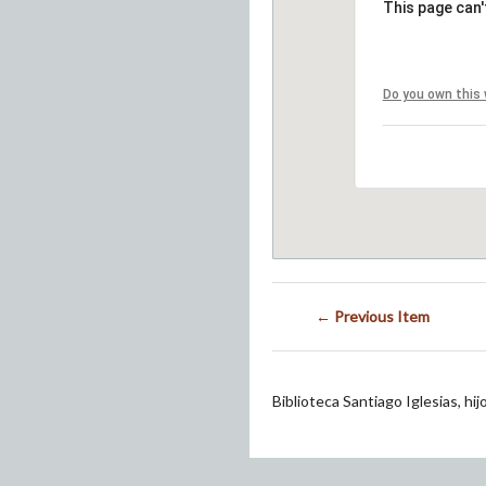
This page can'
Do you own this
← Previous Item
Biblioteca Santiago Iglesias, hi