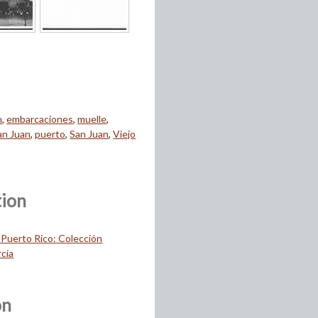
n
,
embarcaciones
,
muelle
,
an Juan
,
puerto
,
San Juan
,
Viejo
tion
 Puerto Rico: Colección
cía
on