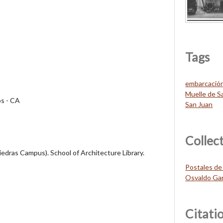
Tags
embarcació
Muelle de S
os - CA
San Juan
Collec
Piedras Campus). School of Architecture Library.
Postales de
Osvaldo Gar
Citati