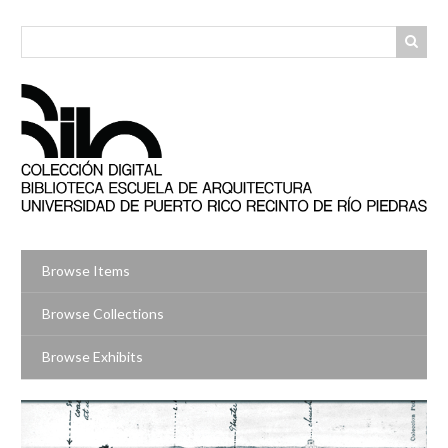
Skip
to
main
content
Browse Items
Browse Collections
Browse Exhibits