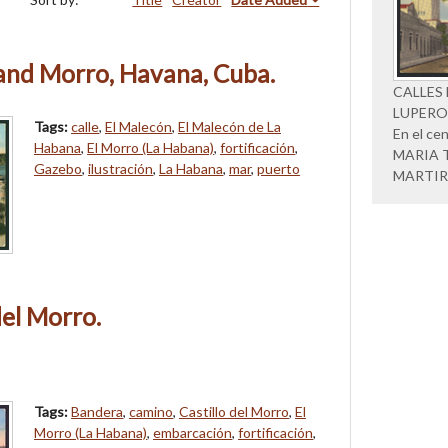
and Morro, Havana, Cuba.
CALLES
LUPERON,
Tags:
calle
,
El Malecón
,
El Malecón de La
En el ce
Habana
,
El Morro (La Habana)
,
fortificación
,
MARIA 
Gazebo
,
ilustración
,
La Habana
,
mar
,
puerto
MARTIR
del Morro.
Tags:
Bandera
,
camino
,
Castillo del Morro
,
El
Morro (La Habana)
,
embarcación
,
fortificación
,