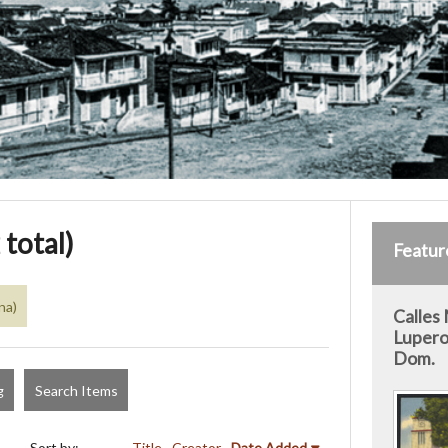
 total)
Featur
na)
Calles
Luperon
Dom.
g
Search Items
Sort by:
Title
Creator
Date Added