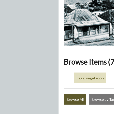
Browse Items (7
Tags: vegetación
Browse All
Browse by Ta