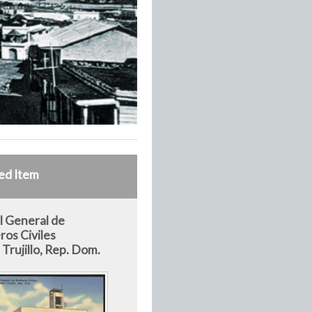
ed Item
l General de
os Civiles
Trujillo, Rep. Dom.