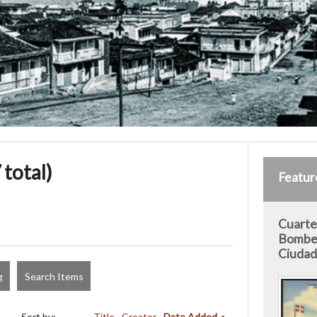
 total)
Featur
Cuarte
Bomber
Ciudad 
g
Search Items
Sort by:
Title
Creator
Date Added