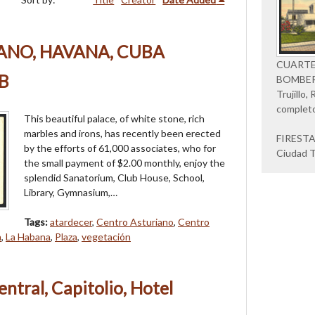
ANO, HAVANA, CUBA
CUARTE
B
BOMBERO
Trujillo
complet
This beautiful palace, of white stone, rich
marbles and irons, has recently been erected
FIREST
by the efforts of 61,000 associates, who for
Ciudad Tr
the small payment of $2.00 monthly, enjoy the
splendid Sanatorium, Club House, School,
Library, Gymnasium,…
Tags:
atardecer
,
Centro Asturiano
,
Centro
a
,
La Habana
,
Plaza
,
vegetación
ntral, Capitolio, Hotel