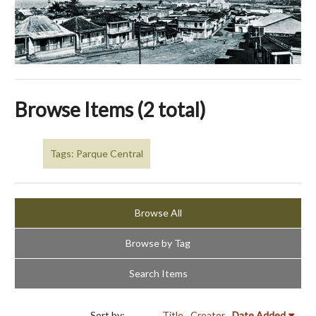
Browse Items (2 total)
Tags: Parque Central
Browse All
Browse by Tag
Search Items
Sort by:
Title
Creator
Date Added