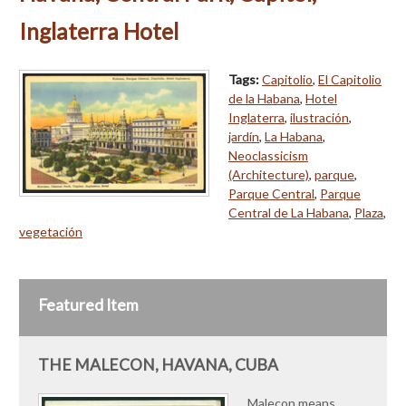
Inglaterra Hotel
Tags:
Capitolio
,
El Capitolio
de la Habana
,
Hotel
Inglaterra
,
ilustración
,
jardín
,
La Habana
,
Neoclassicism
(Architecture)
,
parque
,
Parque Central
,
Parque
Central de La Habana
,
Plaza
,
vegetación
Featured Item
THE MALECON, HAVANA, CUBA
Malecon means