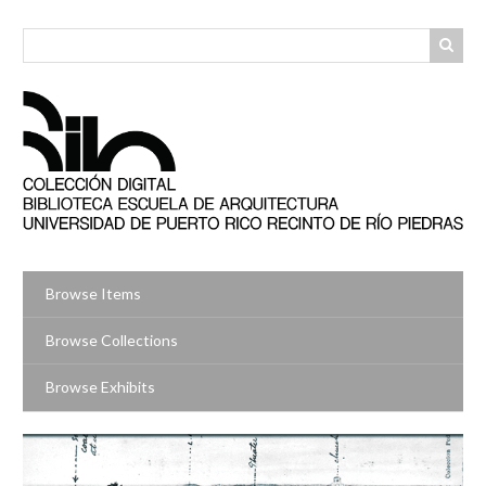
Skip
to
main
content
Browse Items
Browse Collections
Browse Exhibits