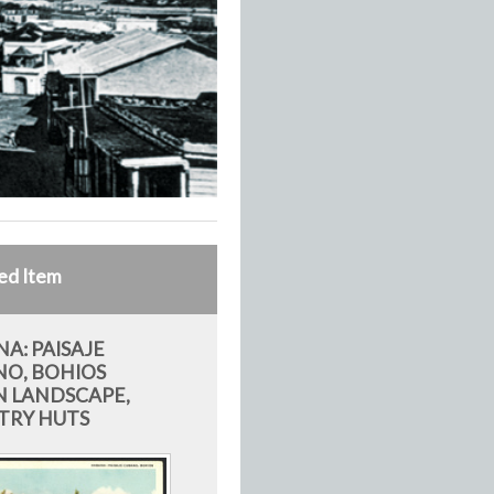
ed Item
A: PAISAJE
O, BOHIOS
 LANDSCAPE,
TRY HUTS