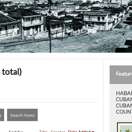
 total)
Featur
HABAN
CUBAN
CUBAN
COUN
g
Search Items
Sort by:
Title
Creator
Date Added