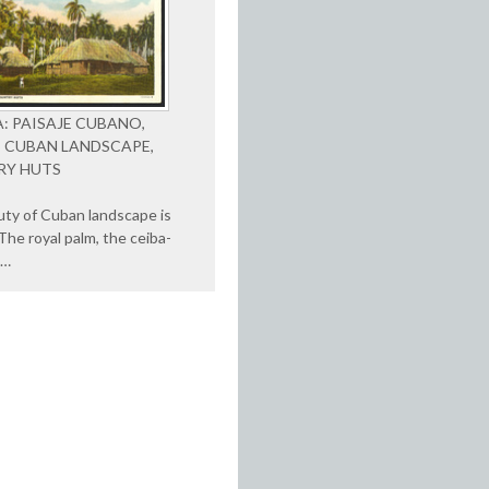
: PAISAJE CUBANO,
 CUBAN LANDSCAPE,
RY HUTS
ty of Cuban landscape is
The royal palm, the ceiba-
e…