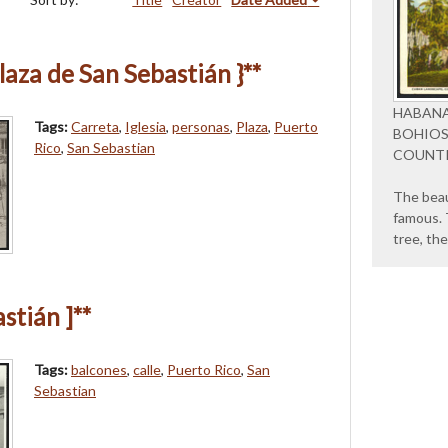
Plaza de San Sebastián }**
HABANA
Tags:
Carreta
,
Iglesia
,
personas
,
Plaza
,
Puerto
BOHIOS
Rico
,
San Sebastian
COUNT
The beau
famous. 
tree, th
stián ]**
Tags:
balcones
,
calle
,
Puerto Rico
,
San
Sebastian