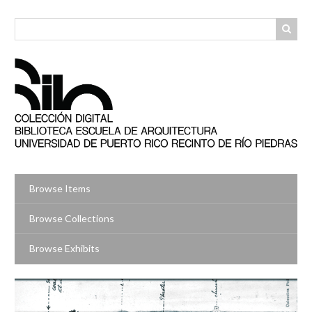
Skip
to
main
content
Browse Items
Browse Collections
Browse Exhibits