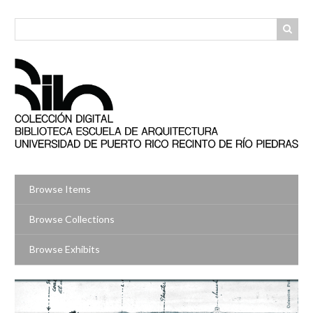
Skip
to
main
content
Browse Items
Browse Collections
Browse Exhibits