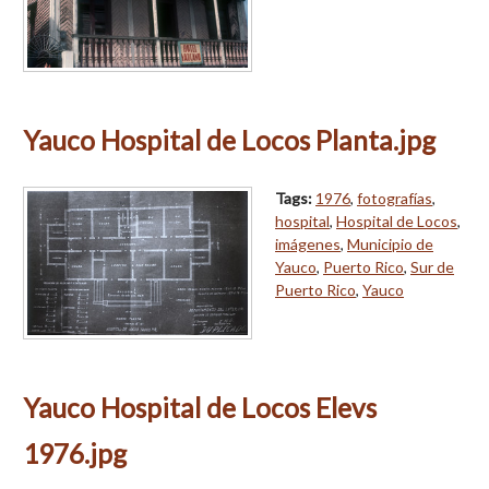
Yauco Hospital de Locos Planta.jpg
Tags:
1976
,
fotografías
,
hospital
,
Hospital de Locos
,
imágenes
,
Municipio de
Yauco
,
Puerto Rico
,
Sur de
Puerto Rico
,
Yauco
Yauco Hospital de Locos Elevs
1976.jpg