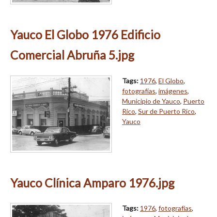
Yauco El Globo 1976 Edificio
Comercial Abruña 5.jpg
Tags:
1976
,
El Globo
,
fotografías
,
imágenes
,
Municipio de Yauco
,
Puerto
Rico
,
Sur de Puerto Rico
,
Yauco
Yauco Clínica Amparo 1976.jpg
Tags:
1976
,
fotografías
,