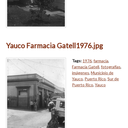
Yauco Farmacia Gatell1976.jpg
Tags:
1976
,
farmacia
,
Farmacia Gatell
,
fotografías
,
imágenes
,
Municipio de
Yauco
,
Puerto Rico
,
Sur de
Puerto Rico
,
Yauco