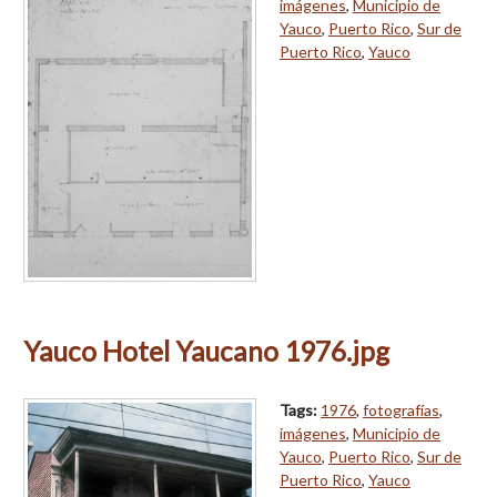
imágenes
,
Municipio de
Yauco
,
Puerto Rico
,
Sur de
Puerto Rico
,
Yauco
Yauco Hotel Yaucano 1976.jpg
Tags:
1976
,
fotografías
,
imágenes
,
Municipio de
Yauco
,
Puerto Rico
,
Sur de
Puerto Rico
,
Yauco