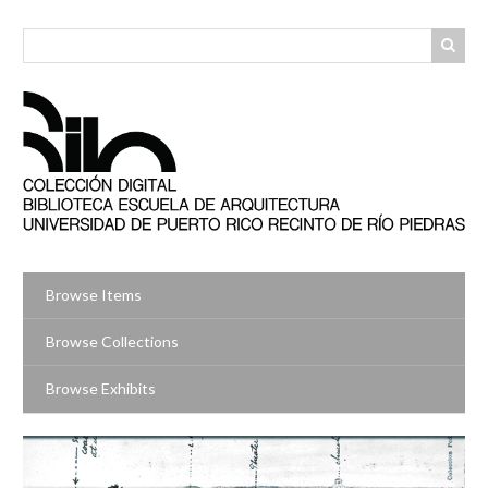
Skip
to
main
content
Browse Items
Browse Collections
Browse Exhibits