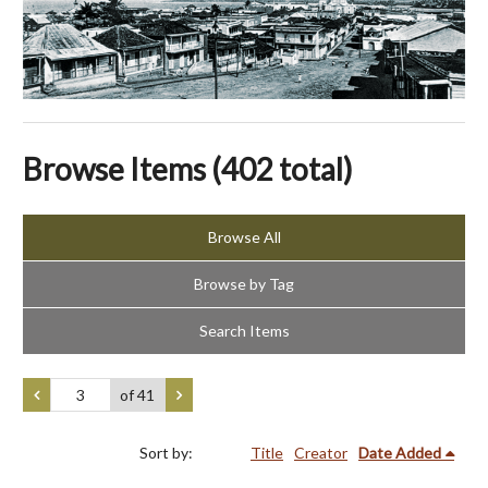
Browse Items (402 total)
Browse All
Browse by Tag
Search Items
of 41
Sort by:
Title
Creator
Date Added