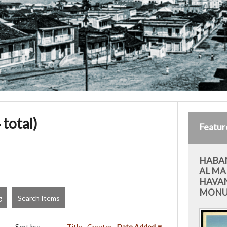
 total)
Featur
HABA
AL MA
HAVAN
MON
g
Search Items
Sort by:
Title
Creator
Date Added