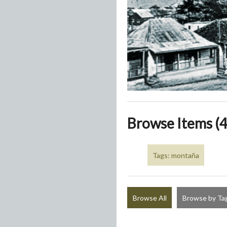
Browse Items (4
Tags: montaña
Browse All
Browse by Ta