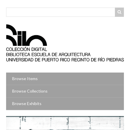
Skip
to
main
content
Browse Items
Browse Collections
Browse Exhibits