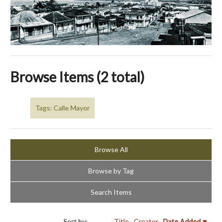
Browse Items (2 total)
Tags: Calle Mayor
Browse All
Browse by Tag
Search Items
Sort by:
Title
Creator
Date Added