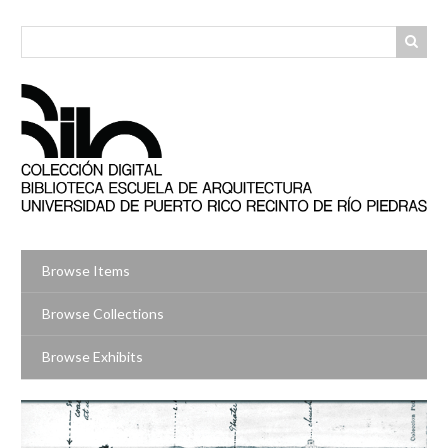
Skip
to
main
content
Browse Items
Browse Collections
Browse Exhibits