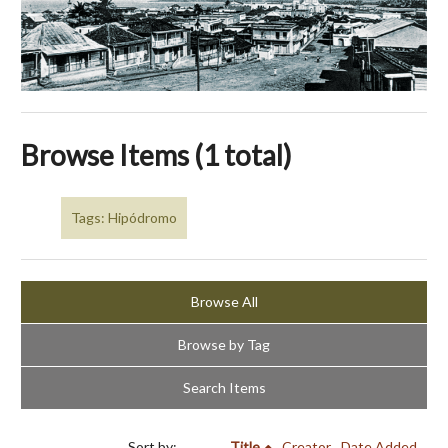
Browse Items (1 total)
Tags: Hipódromo
Browse All
Browse by Tag
Search Items
Sort by:
Title
Creator
Date Added