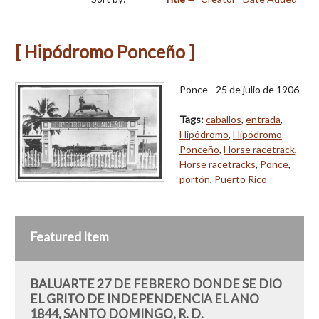
[ Hipódromo Ponceño ]
Ponce - 25 de julio de 1906
Tags:
caballos
,
entrada
,
Hipódromo
,
Hipódromo
Ponceño
,
Horse racetrack
,
Horse racetracks
,
Ponce
,
portón
,
Puerto Rico
Featured Item
BALUARTE 27 DE FEBRERO DONDE SE DIO
EL GRITO DE INDEPENDENCIA EL ANO
1844, SANTO DOMINGO, R. D.