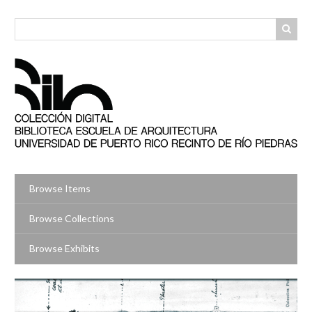
Skip
to
main
content
Browse Items
Browse Collections
Browse Exhibits