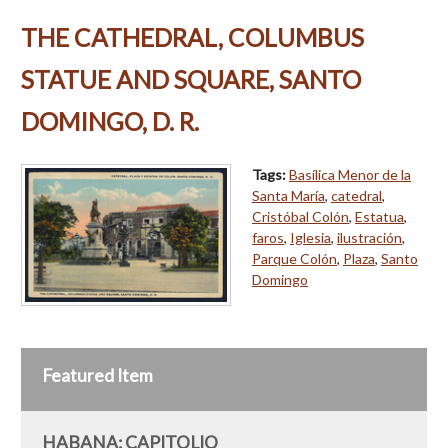
THE CATHEDRAL, COLUMBUS
STATUE AND SQUARE, SANTO
DOMINGO, D. R.
Tags:
Basílica Menor de la
Santa María
,
catedral
,
Cristóbal Colón
,
Estatua
,
faros
,
Iglesia
,
ilustración
,
Parque Colón
,
Plaza
,
Santo
Domingo
Featured Item
HABANA: CAPITOLIO