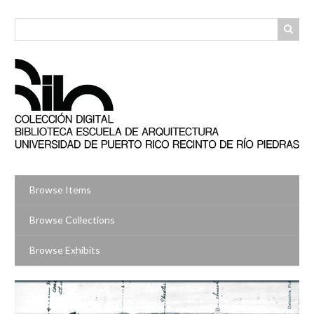
Skip
to
main
content
Browse Items
Browse Collections
Browse Exhibits