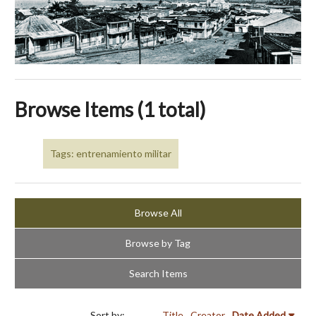
Browse Items (1 total)
Tags: entrenamiento militar
Browse All
Browse by Tag
Search Items
Sort by:
Title
Creator
Date Added