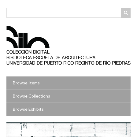
Skip
to
main
content
Browse Items
Browse Collections
Browse Exhibits