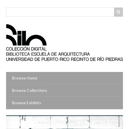
Skip
to
main
content
Browse Items
Browse Collections
Browse Exhibits