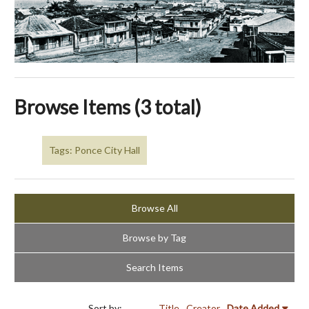
Browse Items (3 total)
Tags: Ponce City Hall
Browse All
Browse by Tag
Search Items
Sort by:
Title
Creator
Date Added