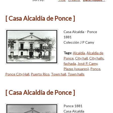
[ Casa Alcaldía de Ponce ]
Casa Alcaldía - Ponce
1881
Colección J P Camy
Tags:
Alcaldía
,
Alcaldía de
Ponce
,
City hall
,
City halls
,
fachada
,
José P. Camy
,
Plazas (squares)
,
Ponce
,
Ponce City Hall
,
Puerto Rico
,
Town hall
,
Town halls
[ Casa Alcaldía de Ponce ]
Ponce 1881
Casa Alcaldía