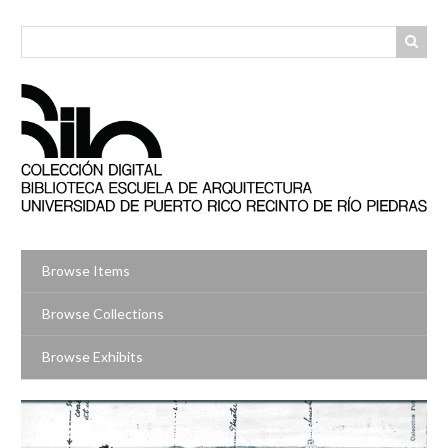
Skip
to
main
content
Browse Items
Browse Collections
Browse Exhibits