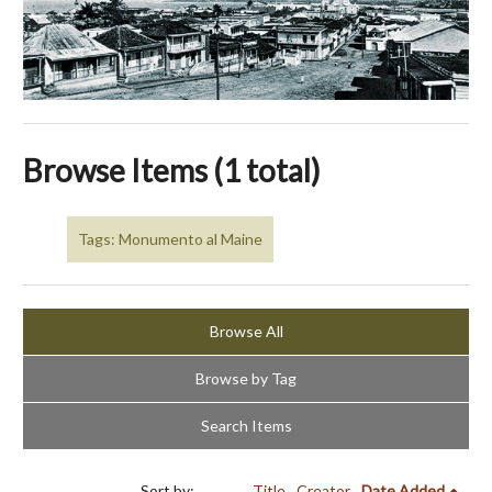
Browse Items (1 total)
Tags: Monumento al Maine
Browse All
Browse by Tag
Search Items
Sort by:
Title
Creator
Date Added