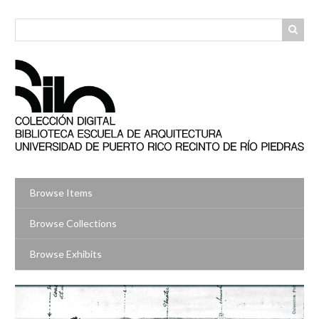
Skip
to
main
content
Browse Items
Browse Collections
Browse Exhibits