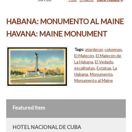
HABANA: MONUMENTO AL MAINE
HAVANA: MAINE MONUMENT
Tags:
atardecer
,
columnas
,
El Malecón
,
El Malecón de
La Habana
,
El Vedado
,
escalinatas
,
Estatua
,
La
Habana
,
Monumento
,
Monumento al Maine
Featured Item
HOTEL NACIONAL DE CUBA