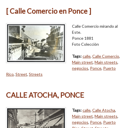
[ Calle Comercio en Ponce ]
Calle Comercio mirando al
Este.
Ponce 1881
Foto Colección
Tags:
calle
,
Calle Comercio
,
Main street
,
Main streets
,
negocios
,
Ponce
,
Puerto
Rico
,
Street
,
Streets
CALLE ATOCHA, PONCE
Tags:
calle
,
Calle Atocha
,
Main street
,
Main streets
,
negocios
,
Ponce
,
Puerto