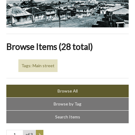
Browse Items (28 total)
Tags: Main street
Browse All
Browse by Tag
Search Items
of 3