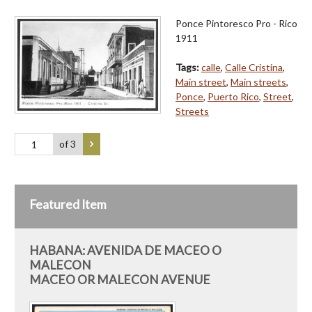
Ponce Pintoresco Pro - Rico
1911
Tags:
calle
,
Calle Cristina
,
Main street
,
Main streets
,
Ponce
,
Puerto Rico
,
Street
,
Streets
of 3
Featured Item
HABANA: AVENIDA DE MACEO O
MALECON
MACEO OR MALECON AVENUE