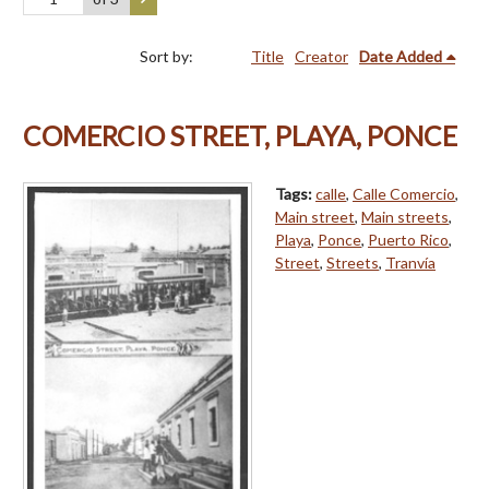
Sort by:
Title
Creator
Date Added
COMERCIO STREET, PLAYA, PONCE
Tags:
calle
,
Calle Comercio
,
Main street
,
Main streets
,
Playa
,
Ponce
,
Puerto Rico
,
Street
,
Streets
,
Tranvía