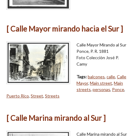
[ Calle Mayor mirando hacia el Sur ]
Calle Mayor Mirando al Sur
Ponce, P. R. 1881
Foto Colección José P.
Camy
Tags:
balcones
,
calle
,
Calle
Mayor
,
Main street
,
Main
streets
,
personas
,
Ponce
,
Puerto Rico
,
Street
,
Streets
[ Calle Marina mirando al Sur ]
Calle Marina mirando al Sur