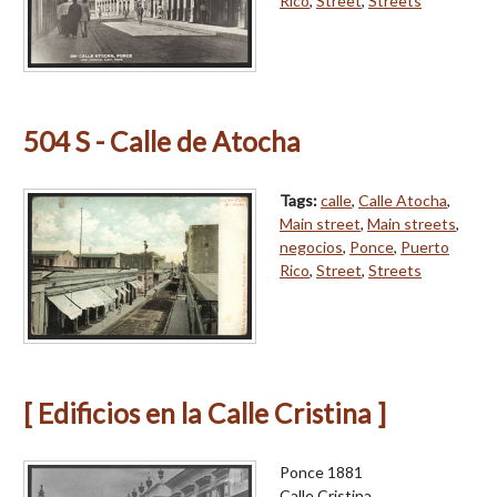
Rico
,
Street
,
Streets
504 S - Calle de Atocha
Tags:
calle
,
Calle Atocha
,
Main street
,
Main streets
,
negocios
,
Ponce
,
Puerto
Rico
,
Street
,
Streets
[ Edificios en la Calle Cristina ]
Ponce 1881
Calle Cristina