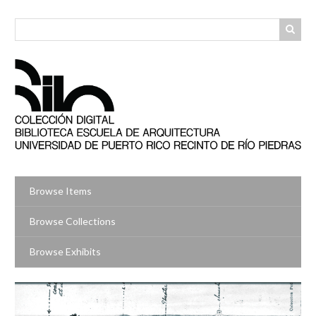
Skip
to
main
content
Browse Items
Browse Collections
Browse Exhibits