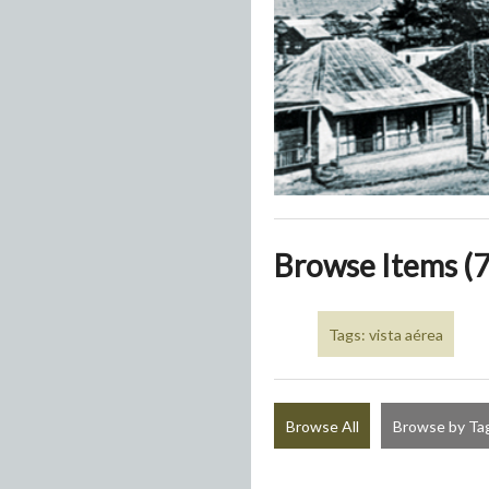
Browse Items (7
Tags: vista aérea
Browse All
Browse by Ta