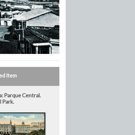
ed Item
: Parque Central.
l Park.