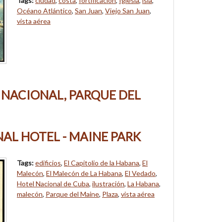
Tags:
ciudad
,
costa
,
fortificación
,
Iglesia
,
isla
,
Océano Atlántico
,
San Juan
,
Viejo San Juan
,
vista aérea
 NACIONAL, PARQUE DEL
AL HOTEL - MAINE PARK
Tags:
edificios
,
El Capitolio de la Habana
,
El
Malecón
,
El Malecón de La Habana
,
El Vedado
,
Hotel Nacional de Cuba
,
ilustración
,
La Habana
,
malecón
,
Parque del Maine
,
Plaza
,
vista aérea