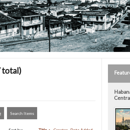
 total)
Featur
Habana
Centra
g
Search Items
Sort by:
Title
Creator
Date Added