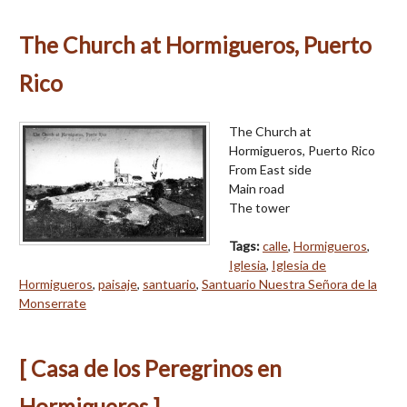
The Church at Hormigueros, Puerto
Rico
The Church at
Hormigueros, Puerto Rico
From East side
Main road
The tower
Tags:
calle
,
Hormigueros
,
Iglesia
,
Iglesia de
Hormigueros
,
paisaje
,
santuario
,
Santuario Nuestra Señora de la
Monserrate
[ Casa de los Peregrinos en
Hormigueros ]