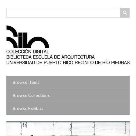
Skip
to
main
content
Browse Items
Browse Collections
Browse Exhibits