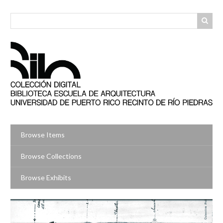
Skip
to
main
content
Browse Items
Browse Collections
Browse Exhibits