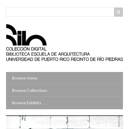
Skip
to
main
content
Browse Items
Browse Collections
Browse Exhibits