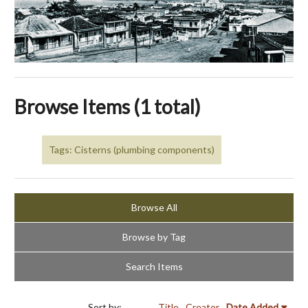
Browse Items (1 total)
Tags: Cisterns (plumbing components)
Browse All
Browse by Tag
Search Items
Sort by:
Title
Creator
Date Added