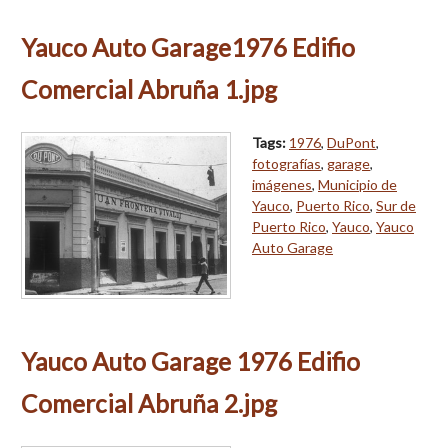
Yauco Auto Garage1976 Edifio
Comercial Abruña 1.jpg
Tags:
1976
,
DuPont
,
fotografías
,
garage
,
imágenes
,
Municipio de
Yauco
,
Puerto Rico
,
Sur de
Puerto Rico
,
Yauco
,
Yauco
Auto Garage
Yauco Auto Garage 1976 Edifio
Comercial Abruña 2.jpg