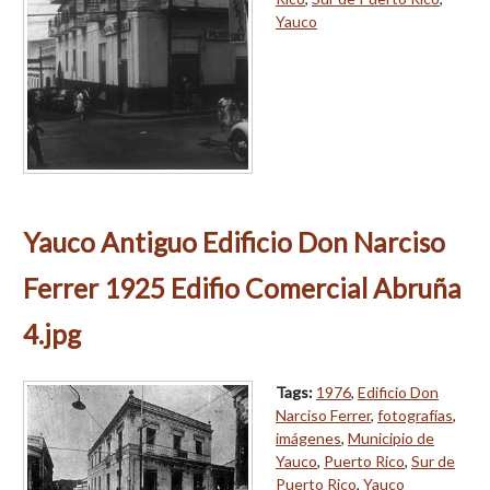
Yauco
Yauco Antiguo Edificio Don Narciso
Ferrer 1925 Edifio Comercial Abruña
4.jpg
Tags:
1976
,
Edificio Don
Narciso Ferrer
,
fotografías
,
imágenes
,
Municipio de
Yauco
,
Puerto Rico
,
Sur de
Puerto Rico
,
Yauco