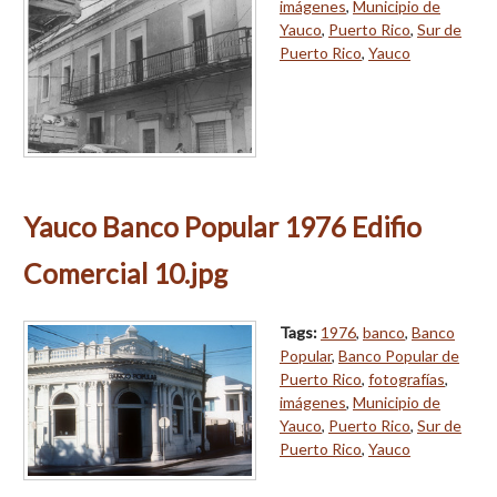
imágenes
,
Municipio de
Yauco
,
Puerto Rico
,
Sur de
Puerto Rico
,
Yauco
Yauco Banco Popular 1976 Edifio
Comercial 10.jpg
Tags:
1976
,
banco
,
Banco
Popular
,
Banco Popular de
Puerto Rico
,
fotografías
,
imágenes
,
Municipio de
Yauco
,
Puerto Rico
,
Sur de
Puerto Rico
,
Yauco