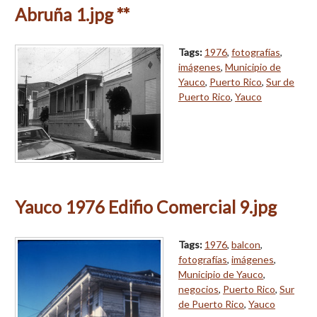
Abruña 1.jpg **
Tags:
1976
,
fotografías
,
imágenes
,
Municipio de
Yauco
,
Puerto Rico
,
Sur de
Puerto Rico
,
Yauco
Yauco 1976 Edifio Comercial 9.jpg
Tags:
1976
,
balcon
,
fotografías
,
imágenes
,
Municipio de Yauco
,
negocios
,
Puerto Rico
,
Sur
de Puerto Rico
,
Yauco