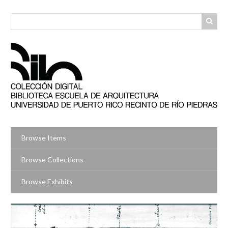
Skip
to
main
content
Browse Items
Browse Collections
Browse Exhibits