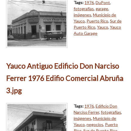
Tags:
1976
,
DuPont
,
fotografías
,
garage
,
imágenes
,
Municipio de
Yauco
,
Puerto Rico
,
Sur de
Puerto Rico
,
Yauco
,
Yauco
Auto Garage
Yauco Antiguo Edificio Don Narciso
Ferrer 1976 Edifio Comercial Abruña
3.jpg
Tags:
1976
,
Edificio Don
Narciso Ferrer
,
fotografías
,
imágenes
,
Municipio de
Yauco
,
negocios
,
Puerto
Rico
,
Sur de Puerto Rico
,