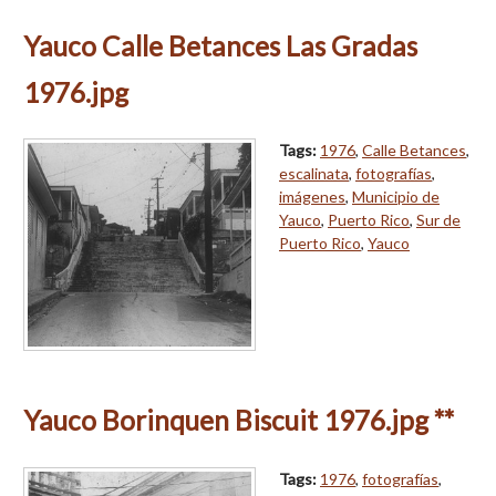
Yauco Calle Betances Las Gradas
1976.jpg
Tags:
1976
,
Calle Betances
,
escalinata
,
fotografías
,
imágenes
,
Municipio de
Yauco
,
Puerto Rico
,
Sur de
Puerto Rico
,
Yauco
Yauco Borinquen Biscuit 1976.jpg **
Tags:
1976
,
fotografías
,