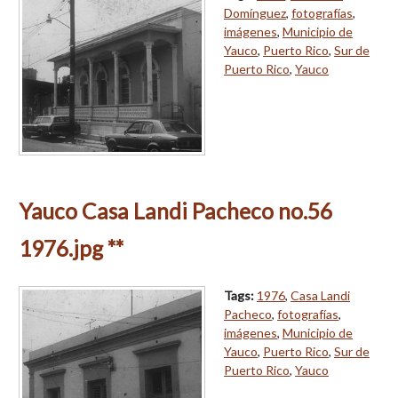
Domínguez
,
fotografías
,
imágenes
,
Municipio de
Yauco
,
Puerto Rico
,
Sur de
Puerto Rico
,
Yauco
Yauco Casa Landi Pacheco no.56
1976.jpg **
Tags:
1976
,
Casa Landi
Pacheco
,
fotografías
,
imágenes
,
Municipio de
Yauco
,
Puerto Rico
,
Sur de
Puerto Rico
,
Yauco