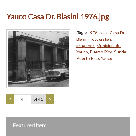
Yauco Casa Dr. Blasini 1976.jpg
Tags:
1976
,
casa
,
Casa Dr.
Blasini
,
fotografías
,
imágenes
,
Municipio de
Yauco
,
Puerto Rico
,
Sur de
Puerto Rico
,
Yauco
of 41
Featured Item