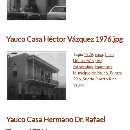
Yauco Casa Héctor Vázquez 1976.jpg
Tags:
1976
,
casa
,
Casa
Héctor Vázquez
,
fotografías
,
imágenes
,
Municipio de Yauco
,
Puerto
Rico
,
Sur de Puerto Rico
,
Yauco
Yauco Casa Hermano Dr. Rafael