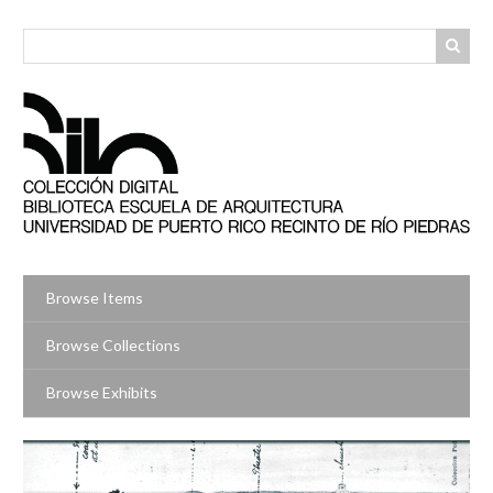
Skip
to
main
content
Browse Items
Browse Collections
Browse Exhibits