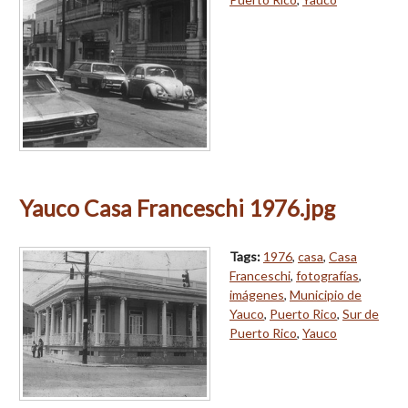
Yauco Casa Franceschi 1976.jpg
Tags:
1976
,
casa
,
Casa
Franceschi
,
fotografías
,
imágenes
,
Municipio de
Yauco
,
Puerto Rico
,
Sur de
Puerto Rico
,
Yauco