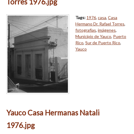
Torres 1976.jpg
Tags:
1976
,
casa
,
Casa
Hermano Dr. Rafael Torres
,
fotografías
,
imágenes
,
Municipio de Yauco
,
Puerto
Rico
,
Sur de Puerto Rico
,
Yauco
Yauco Casa Hermanas Natali
1976.jpg