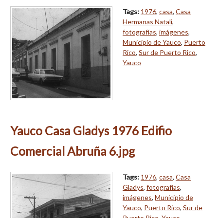
Tags:
1976
,
casa
,
Casa
Hermanas Natali
,
fotografías
,
imágenes
,
Municipio de Yauco
,
Puerto
Rico
,
Sur de Puerto Rico
,
Yauco
Yauco Casa Gladys 1976 Edifio
Comercial Abruña 6.jpg
Tags:
1976
,
casa
,
Casa
Gladys
,
fotografías
,
imágenes
,
Municipio de
Yauco
,
Puerto Rico
,
Sur de
Puerto Rico
,
Yauco