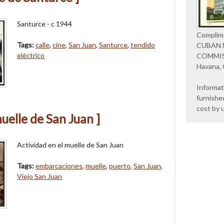
Santurce - c 1944
Complim
Tags:
calle
,
cine
,
San Juan
,
Santurce
,
tendido
CUBAN 
eléctrico
COMMI
Havana,
Informat
furnishe
cost by 
muelle de San Juan ]
Actividad en el muelle de San Juan
Tags:
embarcaciones
,
muelle
,
puerto
,
San Juan
,
Viejo San Juan