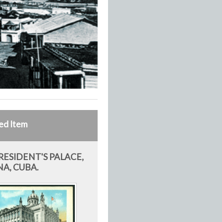
ed Item
RESIDENT'S PALACE,
A, CUBA.