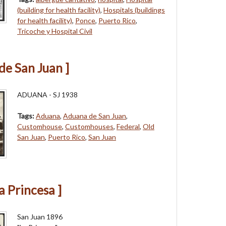
(building for health facility)
,
Hospitals (buildings
for health facility)
,
Ponce
,
Puerto Rico
,
Tricoche y Hospital Civil
de San Juan ]
ADUANA - SJ 1938
Tags:
Aduana
,
Aduana de San Juan
,
Customhouse
,
Customhouses
,
Federal
,
Old
San Juan
,
Puerto Rico
,
San Juan
a Princesa ]
San Juan 1896