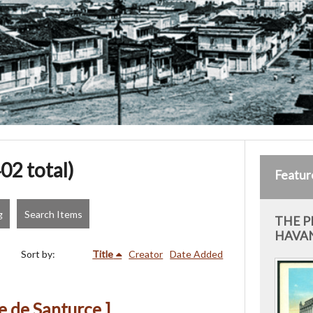
02 total)
Featur
g
Search Items
THE P
HAVAN
Sort by:
Title
Creator
Date Added
le de Santurce ]