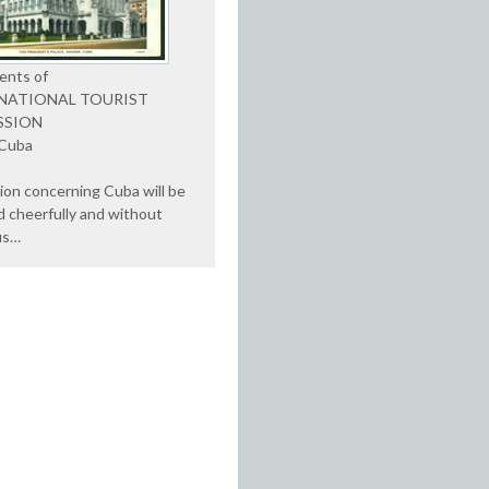
ents of
NATIONAL TOURIST
SSION
 Cuba
ion concerning Cuba will be
d cheerfully and without
us…