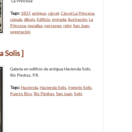
"La Princesa"
Tags:
1837
,
antiguo
,
cárcel
,
Cárcel La Princesa
,
cúpula
,
dibujo
,
Edificio
,
entrada
,
ilustración
,
La
Princesa
,
murallas
,
personas
,
reloj
,
San Juan
,
vegetación
 Solis ]
Galería en edificio de antigua Hacienda Solis.
Río Piedras, P.R.
Tags:
Hacienda
,
Hacienda Solis
,
Ingenio Solís
,
Puerto Rico
,
Río Piedras
,
San Juan
,
Solis