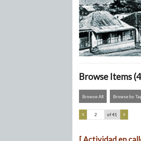
Browse Items (4
Browse All
Browse by Ta
of 41
[ Actividad en cal