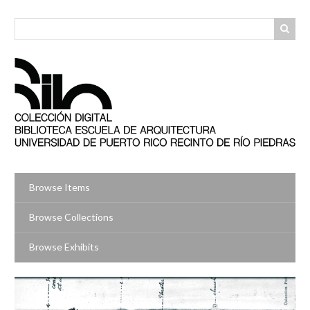
Skip
to
main
content
Browse Items
Browse Collections
Browse Exhibits