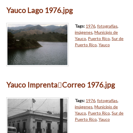
Yauco Lago 1976.jpg
Tags:
1976
,
fotografías
,
imágenes
,
Municipio de
Yauco
,
Puerto Rico
,
Sur de
Puerto Rico
,
Yauco
Yauco ImprentaCorreo 1976.jpg
Tags:
1976
,
fotografías
,
imágenes
,
Municipio de
Yauco
,
Puerto Rico
,
Sur de
Puerto Rico
,
Yauco