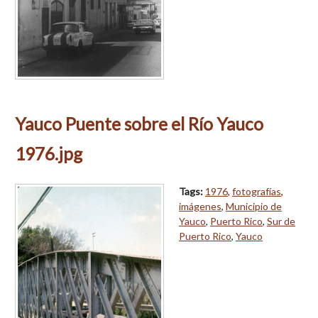
Yauco Puente sobre el Río Yauco
1976.jpg
Tags:
1976
,
fotografías
,
imágenes
,
Municipio de
Yauco
,
Puerto Rico
,
Sur de
Puerto Rico
,
Yauco