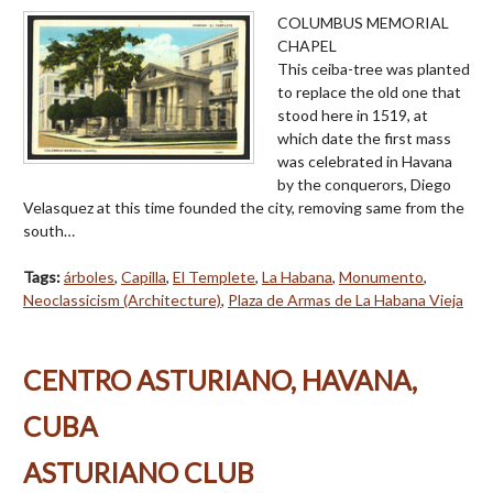
COLUMBUS MEMORIAL
CHAPEL
This ceiba-tree was planted
to replace the old one that
stood here in 1519, at
which date the first mass
was celebrated in Havana
by the conquerors, Diego
Velasquez at this time founded the city, removing same from the
south…
Tags:
árboles
,
Capilla
,
El Templete
,
La Habana
,
Monumento
,
Neoclassicism (Architecture)
,
Plaza de Armas de La Habana Vieja
CENTRO ASTURIANO, HAVANA,
CUBA
ASTURIANO CLUB