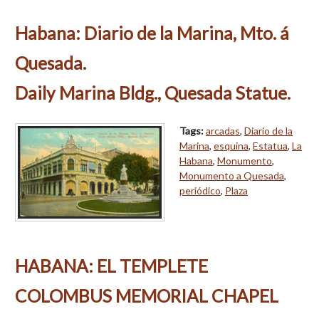
Habana: Diario de la Marina, Mto. á
Quesada.
Daily Marina Bldg., Quesada Statue.
Tags:
arcadas
,
Diario de la
Marina
,
esquina
,
Estatua
,
La
Habana
,
Monumento
,
Monumento a Quesada
,
periódico
,
Plaza
HABANA: EL TEMPLETE
COLOMBUS MEMORIAL CHAPEL