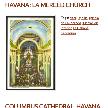
HAVANA: LA MERCED CHURCH
Tags:
altar
,
Iglesia
,
Iglesia
de La Merced
,
ilustración
,
interior
,
La Habana
,
nervadura
COLUMBUS CATHEDRAL, HAVANA,