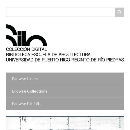
Skip
to
main
content
Browse Items
Browse Collections
Browse Exhibits