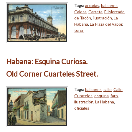
Tags:
arcadas
,
balcones
,
Calesa
,
Carreta
,
El Mercado
de Tacón
,
ilustración
,
La
Habana
,
La Plaza del Vapor
,
torer
Habana: Esquina Curiosa.
Old Corner Cuarteles Street.
Tags:
balcones
,
calle
,
Calle
Curateles
,
esquina
,
faro
,
ilustración
,
La Habana
,
oficiales