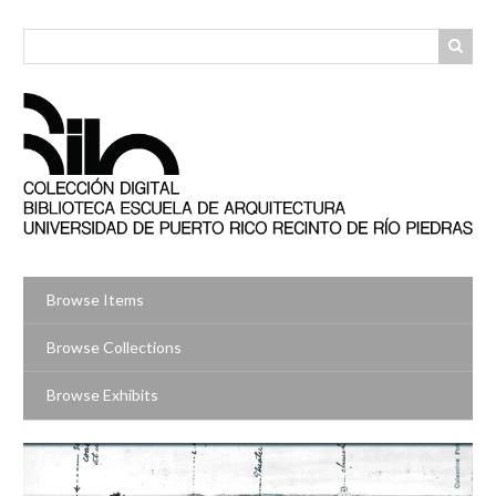
Skip
to
main
content
Browse Items
Browse Collections
Browse Exhibits