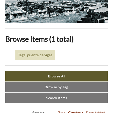
Browse Items (1 total)
Tags: puente de vigas
Browse All
Browse by Tag
Search Items
Sort by:
Title
Creator
Date Added