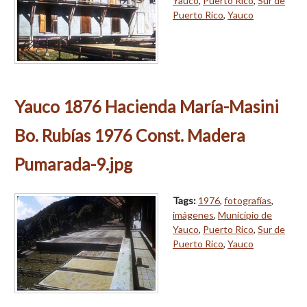
Yauco
,
Puerto Rico
,
Sur de
Puerto Rico
,
Yauco
Yauco 1876 Hacienda María-Masini
Bo. Rubías 1976 Const. Madera
Pumarada-9.jpg
Tags:
1976
,
fotografías
,
imágenes
,
Municipio de
Yauco
,
Puerto Rico
,
Sur de
Puerto Rico
,
Yauco