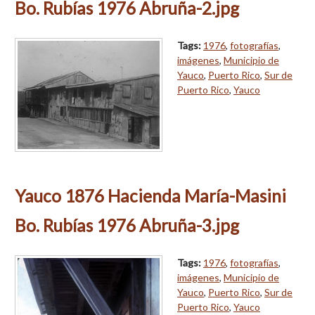
Bo. Rubías 1976 Abruña-2.jpg
Tags:
1976
,
fotografías
,
imágenes
,
Municipio de
Yauco
,
Puerto Rico
,
Sur de
Puerto Rico
,
Yauco
Yauco 1876 Hacienda María-Masini
Bo. Rubías 1976 Abruña-3.jpg
Tags:
1976
,
fotografías
,
imágenes
,
Municipio de
Yauco
,
Puerto Rico
,
Sur de
Puerto Rico
,
Yauco