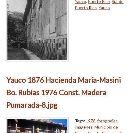
Yauco
,
Puerto Rico
,
Sur de
Puerto Rico
,
Yauco
Yauco 1876 Hacienda María-Masini
Bo. Rubías 1976 Const. Madera
Pumarada-8.jpg
Tags:
1976
,
fotografías
,
imágenes
,
Municipio de