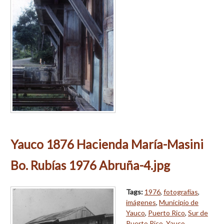
Yauco 1876 Hacienda María-Masini
Bo. Rubías 1976 Abruña-4.jpg
Tags:
1976
,
fotografías
,
imágenes
,
Municipio de
Yauco
,
Puerto Rico
,
Sur de
Puerto Rico
,
Yauco