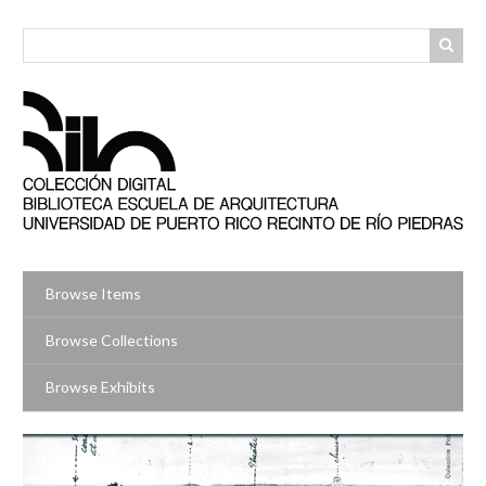
Skip
to
main
content
Browse Items
Browse Collections
Browse Exhibits