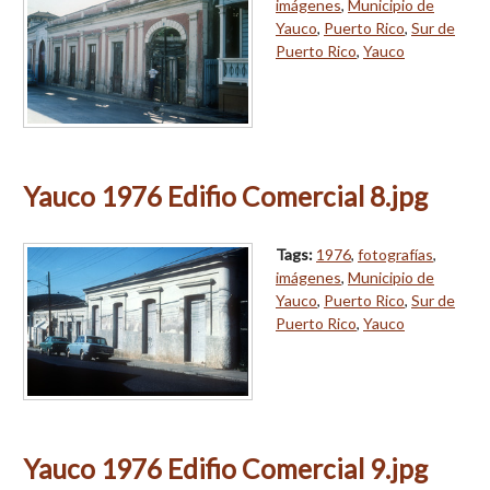
imágenes
,
Municipio de
Yauco
,
Puerto Rico
,
Sur de
Puerto Rico
,
Yauco
Yauco 1976 Edifio Comercial 8.jpg
Tags:
1976
,
fotografías
,
imágenes
,
Municipio de
Yauco
,
Puerto Rico
,
Sur de
Puerto Rico
,
Yauco
Yauco 1976 Edifio Comercial 9.jpg