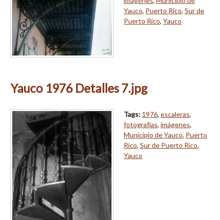
imágenes
,
Municipio de
Yauco
,
Puerto Rico
,
Sur de
Puerto Rico
,
Yauco
Yauco 1976 Detalles 7.jpg
Tags:
1976
,
escaleras
,
fotografías
,
imágenes
,
Municipio de Yauco
,
Puerto
Rico
,
Sur de Puerto Rico
,
Yauco