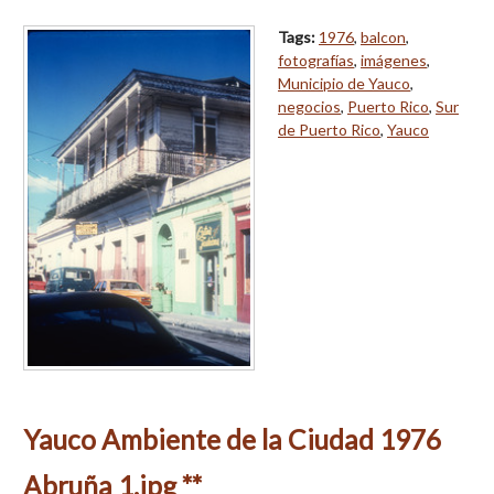
Tags:
1976
,
balcon
,
fotografías
,
imágenes
,
Municipio de Yauco
,
negocios
,
Puerto Rico
,
Sur
de Puerto Rico
,
Yauco
Yauco Ambiente de la Ciudad 1976
Abruña 1.jpg **