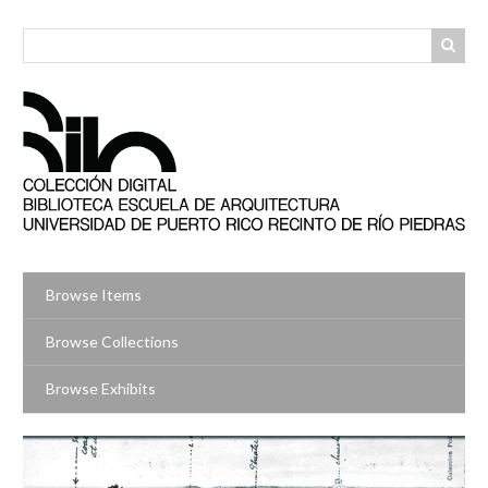
Skip
to
main
content
Browse Items
Browse Collections
Browse Exhibits