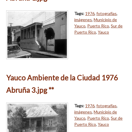
Tags:
1976
,
fotografías
,
imágenes
,
Municipio de
Yauco
,
Puerto Rico
,
Sur de
Puerto Rico
,
Yauco
Yauco Ambiente de la Ciudad 1976
Abruña 3.jpg **
Tags:
1976
,
fotografías
,
imágenes
,
Municipio de
Yauco
,
Puerto Rico
,
Sur de
Puerto Rico
,
Yauco