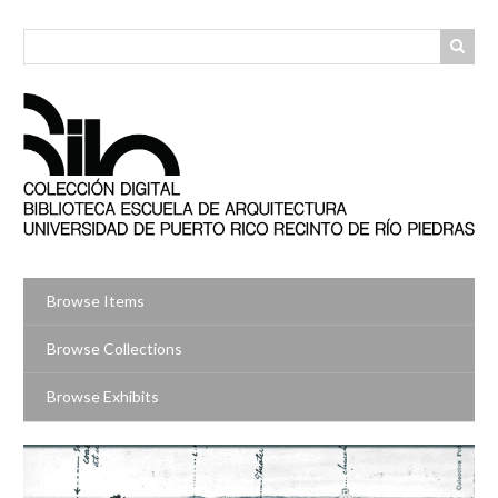
Skip
to
main
content
Browse Items
Browse Collections
Browse Exhibits