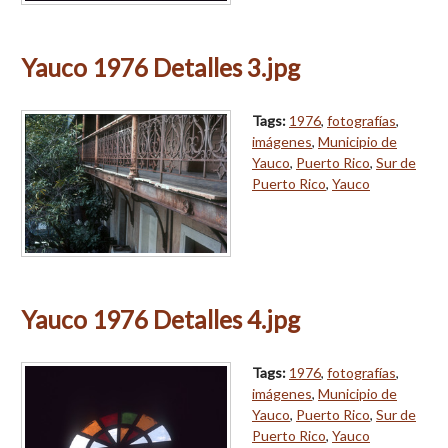
Yauco 1976 Detalles 3.jpg
Tags:
1976
,
fotografías
,
imágenes
,
Municipio de
Yauco
,
Puerto Rico
,
Sur de
Puerto Rico
,
Yauco
Yauco 1976 Detalles 4.jpg
Tags:
1976
,
fotografías
,
imágenes
,
Municipio de
Yauco
,
Puerto Rico
,
Sur de
Puerto Rico
,
Yauco