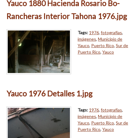
Yauco 1880 Hacienda Rosario Bo-
Rancheras Interior Tahona 1976.jpg
Tags:
1976
,
fotografías
,
imágenes
,
Municipio de
Yauco
,
Puerto Rico
,
Sur de
Puerto Rico
,
Yauco
Yauco 1976 Detalles 1.jpg
Tags:
1976
,
fotografías
,
imágenes
,
Municipio de
Yauco
,
Puerto Rico
,
Sur de
Puerto Rico
,
Yauco