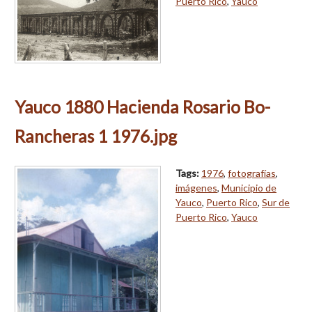
Puerto Rico
,
Yauco
Yauco 1880 Hacienda Rosario Bo-
Rancheras 1 1976.jpg
Tags:
1976
,
fotografías
,
imágenes
,
Municipio de
Yauco
,
Puerto Rico
,
Sur de
Puerto Rico
,
Yauco