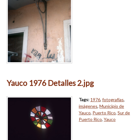
Yauco 1976 Detalles 2.jpg
Tags:
1976
,
fotografías
,
imágenes
,
Municipio de
Yauco
,
Puerto Rico
,
Sur de
Puerto Rico
,
Yauco